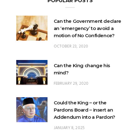
POPULAR POSTS
Can the Government declare
an ‘emergency’ to avoid a
motion of No Confidence?
OCTOBER 23, 2020
Can the King change his
mind?
FEBRUARY 29, 2020
Could the King – or the
Pardons Board – insert an
Addendum into a Pardon?
JANUARY 8, 2025