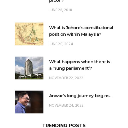
proof’?
JUNE 28, 2018
What is Johore’s constitutional
position within Malaysia?
JUNE 20, 2024
What happens when there is
a ‘hung parliament’?
NOVEMBER 22, 2022
Anwar’s long journey begins…
NOVEMBER 24, 2022
TRENDING POSTS