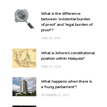
between ‘evidential burden
of proof’ and ‘legal burden of
proof’?
JUNE 28, 2018
What is Johore’s constitutional
position within Malaysia?
JUNE 20, 2024
What happens when there is
a ‘hung parliament’?
NOVEMBER 22, 2022
Anwar’s long journey begins…
NOVEMBER 24, 2022