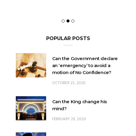
POPULAR POSTS
Can the Government declare
an ‘emergency’ to avoid a
motion of No Confidence?
OCTOBER 23, 2020
Can the King change his
mind?
FEBRUARY 29, 2020
Could the King – or the
Pardons Board – insert an
Addendum into a Pardon?