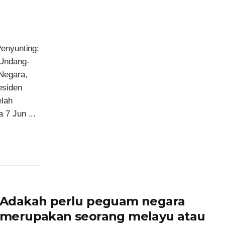
Penyunting:
 Undang-
Negara,
esiden
lah
 7 Jun ...
Adakah perlu peguam negara
merupakan seorang melayu atau