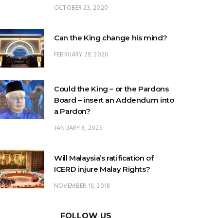
OCTOBER 23, 2020
Can the King change his mind?
FEBRUARY 29, 2020
Could the King – or the Pardons
Board – insert an Addendum into
a Pardon?
JANUARY 8, 2025
Will Malaysia’s ratification of
ICERD injure Malay Rights?
NOVEMBER 19, 2018
FOLLOW US