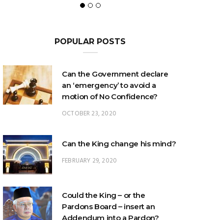
POPULAR POSTS
Can the Government declare
an ‘emergency’ to avoid a
motion of No Confidence?
OCTOBER 23, 2020
Can the King change his mind?
FEBRUARY 29, 2020
Could the King – or the
Pardons Board – insert an
Addendum into a Pardon?
JANUARY 8, 2025