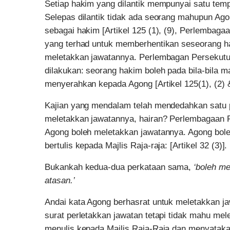
Setiap hakim yang dilantik mempunyai satu tem
Selepas dilantik tidak ada seorang mahupun Ag
sebagai hakim [Artikel 125 (1), (9), Perlembaga
yang terhad untuk memberhentikan seseorang h
meletakkan jawatannya. Perlembagan Persekutua
dilakukan: seorang hakim boleh pada bila-bila 
menyerahkan kepada Agong [Artikel 125(1), (2)
Kajian yang mendalam telah mendedahkan satu p
meletakkan jawatannya, hairan? Perlembagaan 
Agong boleh meletakkan jawatannya. Agong bole
bertulis kepada Majlis Raja-raja: [Artikel 32 (3)].
Bukankah kedua-dua perkataan sama,
‘boleh me
atasan.’
Andai kata Agong berhasrat untuk meletakkan j
surat perletakkan jawatan tetapi tidak mahu me
menulis kepada Majlis Raja-Raja dan menyatak