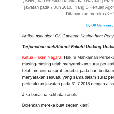
(‘KHN’) dan Presiden Mahkamah Rayuan (‘PMR’)
jawatan pada 7 Jun 2018. Yang DiPertuan Agong
Difahamkan mereka (KHN
By
GK Ganesan
Artikel asal oleh: GK Ganesan Kasinathan; Pen
Terjemahan oleh
Alumni Fakulti Undang-Unda
Ketua Hakim Negara,
Hakim Mahkamah Persekut
masing-masing telah menyerahkan surat perlet
telah menerima surat tersebut pada hari berik
menyatakan sesuatu yang sama dalam surat perl
perletakkan jawatan pada 31.7.2018 dengan ala
Jika benar, ia kelihatan aneh.
Bolehkah mereka buat sedemikian?