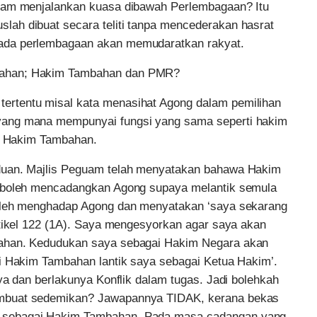
alam menjalankan kuasa dibawah Perlembagaan? Itu
ah dibuat secara teliti tanpa mencederakan hasrat
ada perlembagaan akan memudaratkan rakyat.
bahan; Hakim Tambahan dan PMR?
rtentu misal kata menasihat Agong dalam pemilihan
yang mana mempunyai fungsi yang sama seperti hakim
eh Hakim Tambahan.
duan. Majlis Peguam telah menyatakan bahawa Hakim
k boleh mencadangkan Agong supaya melantik semula
boleh menghadap Agong dan menyatakan ‘saya sekarang
rtikel 122 (1A). Saya mengesyorkan agar saya akan
bahan. Kedudukan saya sebagai Hakim Negara akan
i Hakim Tambahan lantik saya sebagai Ketua Hakim’.
ya dan berlakunya Konflik dalam tugas. Jadi bolehkah
mbuat sedemikan? Jawapannya TIDAK, kerana bekas
 sebagai Hakim Tambahan. Pada masa cadangan yang