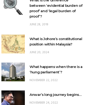
proof’?
JUNE 28, 2018
What is Johore’s constitutional
position within Malaysia?
JUNE 20, 2024
What happens when there is a
‘hung parliament’?
NOVEMBER 22, 2022
Anwar’s long journey begins…
NOVEMBER 24, 2022
TRENDING POSTS