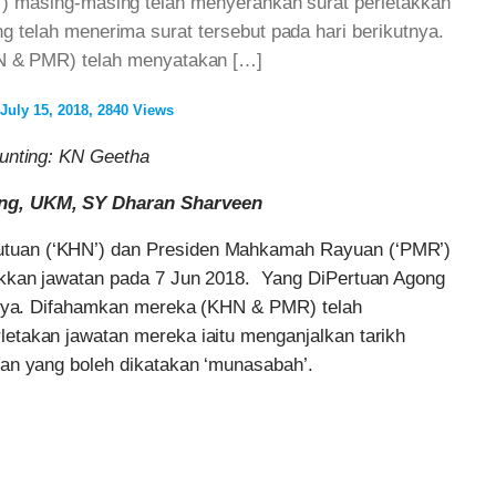
 masing-masing telah menyerahkan surat perletakkan
 telah menerima surat tersebut pada hari berikutnya.
 & PMR) telah menyatakan […]
July 15, 2018
2840 Views
yunting: KN Geetha
ng, UKM, SY Dharan Sharveen
uan (‘KHN’) dan Presiden Mahkamah Rayuan (‘PMR’)
akkan jawatan pada 7 Jun 2018. Yang DiPertuan Agong
utnya. Difahamkan mereka (KHN & PMR) telah
etakan jawatan mereka iaitu menganjalkan tarikh
san yang boleh dikatakan ‘munasabah’.