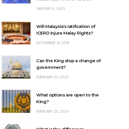
Will Malaysia’s ratification of
ICERD injure Malay Rights?
NOVEMBER 19, 2018
Can the King stop a change of
government?
FEBRUARY 23, 2020
What options are open to the
King?
FEBRUARY 25, 2020
What is the difference
between ‘evidential burden of
proof’ and ‘legal burden of