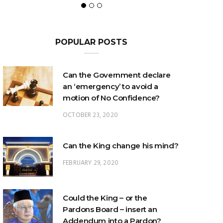
POPULAR POSTS
Can the Government declare
an ‘emergency’ to avoid a
motion of No Confidence?
OCTOBER 23, 2020
Can the King change his mind?
FEBRUARY 29, 2020
Could the King – or the
Pardons Board – insert an
Addendum into a Pardon?
JANUARY 8, 2025