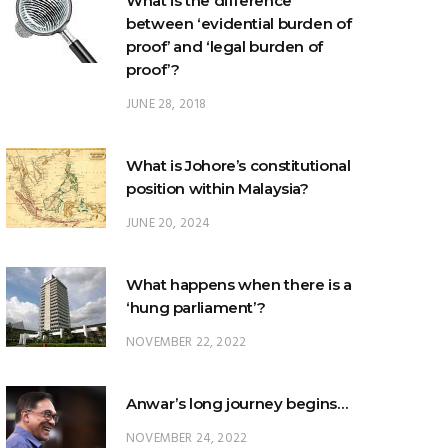
proof’?
JUNE 28, 2018
What is Johore’s constitutional
position within Malaysia?
JUNE 20, 2024
What happens when there is a
‘hung parliament’?
NOVEMBER 22, 2022
Anwar’s long journey begins…
NOVEMBER 24, 2022
TRENDING POSTS