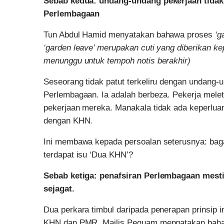
Sebab kedua: undang-undang pekerjaan tidak
Perlembagaan
Tun Abdul Hamid menyatakan bahawa proses
‘g
‘garden leave’ merupakan cuti yang diberikan k
menunggu untuk tempoh notis berakhir)
Seseorang tidak patut terkeliru dengan undang
Perlembagaan. Ia adalah berbeza. Pekerja mele
pekerjaan mereka. Manakala tidak ada keperluan
dengan KHN.
Ini membawa kepada persoalan seterusnya: bag
terdapat isu ‘Dua KHN’?
Sebab ketiga: penafsiran Perlembagaan mesti 
sejagat.
Dua perkara timbul daripada penerapan prinsip 
KHN dan PMR. Majlis Peguam mengatakan bahaw