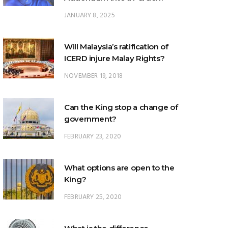
Will Malaysia’s ratification of
ICERD injure Malay Rights?
NOVEMBER 19, 2018
Can the King stop a change of
government?
FEBRUARY 23, 2020
What options are open to the
King?
FEBRUARY 25, 2020
What is the difference
between ‘evidential burden of
proof’ and ‘legal burden of