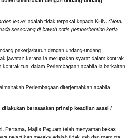
 boleh dikelirukan dengan undang-undang
arden leave’
adalah tidak terpakai kepada KHN.
(Nota:
epada seseorang di bawah notis pemberhentian kerja
-undang pekerja/buruh dengan undang-undang
tak jawatan kerana ia merupakan syarat dalam kontrak
 kontrak tual dalam Perlembagaan apabila ia berkaitan
aimanakah Perlembagaan diterjemahkan apabila
dilakukan berasaskan prinsip keadilan asasi /
ini, Pertama, Majlis Peguam telah menyaman bekas
a pelantikan mereka adalah tidak sah dan meminta